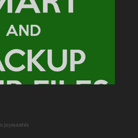
res joyeusetés