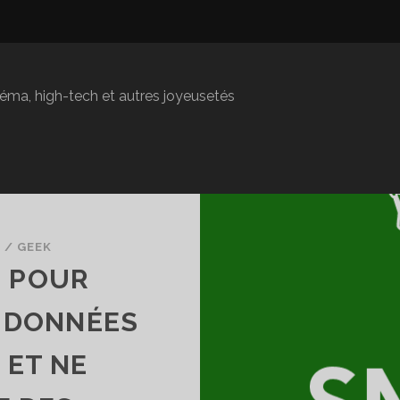
inéma, high-tech et autres joyeusetés
S
/
GEEK
S POUR
 DONNÉES
 ET NE