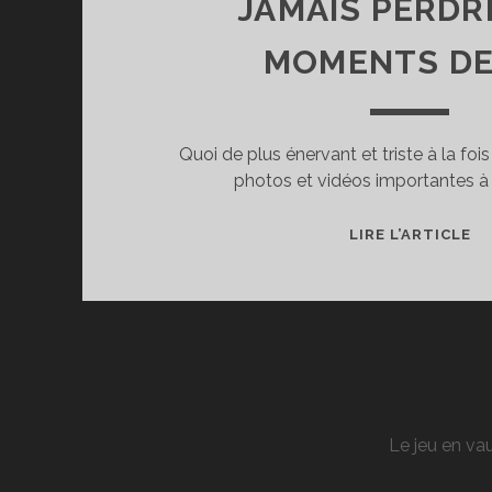
JAMAIS PERDR
MOMENTS DE
Quoi de plus énervant et triste à la fo
photos et vidéos importantes à
LE
LIRE L’ARTICLE
SO
P
S
SE
D
PE
E
Le jeu en vau
N
JA