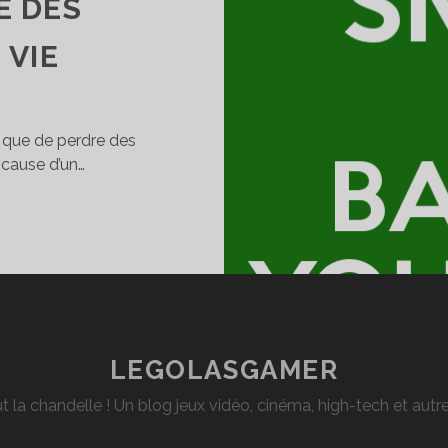
E DES
 VIE
is que de perdre des
 cause d’un…
S
LUTIONS
OUR
AUVEGARDER
S
ONNÉES
RSONNELLES
LEGOLASGAMER
T
t la chandelle ! Un blog jeux vidéo, cinéma, high-tech et aut
E
MAIS