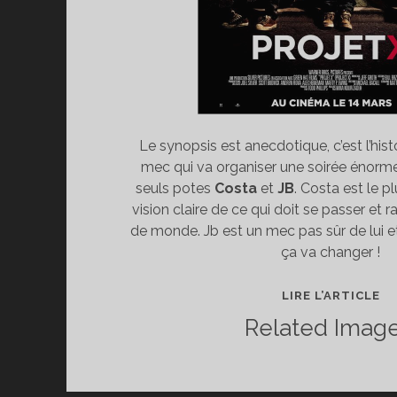
Le synopsis est anecdotique, c’est l’his
mec qui va organiser une soirée énorme
seuls potes
Costa
et
JB
. Costa est le pl
vision claire de ce qui doit se passer e
de monde. Jb est un mec pas sûr de lui e
ça va changer !
CR
LIRE L’ARTICLE
:
Related Image
PR
X