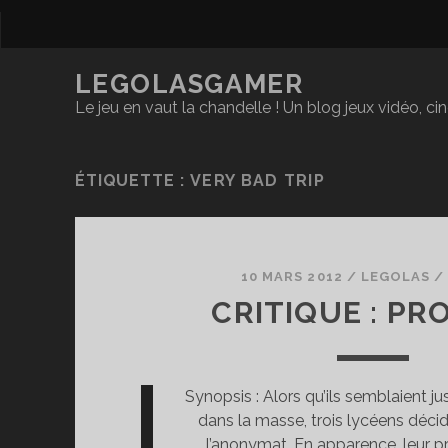
LEGOLASGAMER
Le jeu en vaut la chandelle ! Un blog jeux vidéo, c
ÉTIQUETTE :
VERY BAD TRIP
10 MARS 2012
/
LEGOLAS
CRITIQUE : PR
Synopsis : Alors qu’ils semblaient j
dans la masse, trois lycéens décid
l’anonymat. En apparence, leur pr