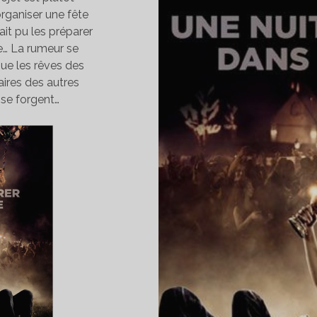
’organiser une fête
ait pu les préparer
vre… La rumeur se
ue les rêves des
laires des autres
 se forgent…