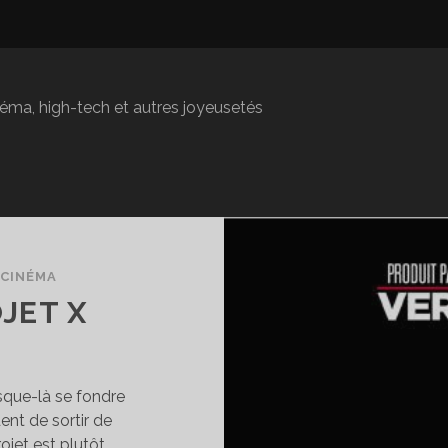
inéma, high-tech et autres joyeusetés
/
CINÉMA
OJET X
usque-là se fondre
ent de sortir de
ojet est plutôt