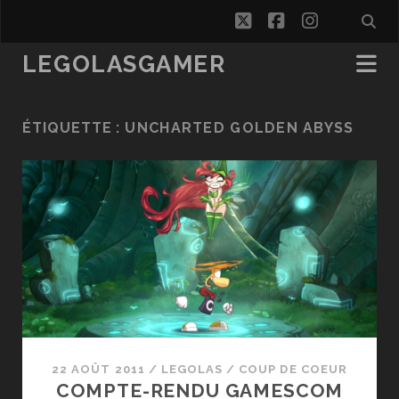
twitter
facebook
instagra
LEGOLASGAMER
ÉTIQUETTE :
UNCHARTED GOLDEN ABYSS
22 AOÛT 2011
/
LEGOLAS
/
COUP DE COEUR
COMPTE-RENDU GAMESCOM