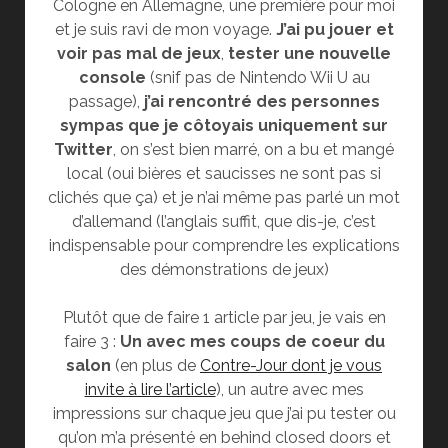
Cologne en Allemagne, une première pour moi
et je suis ravi de mon voyage.
J’ai pu jouer et
voir pas mal de jeux
,
tester une nouvelle
console
(snif pas de Nintendo Wii U au
passage),
j’ai rencontré des personnes
sympas que je côtoyais uniquement sur
Twitter
, on s’est bien marré, on a bu et mangé
local (oui bières et saucisses ne sont pas si
clichés que ça) et je n’ai même pas parlé un mot
d’allemand (l’anglais suffit, que dis-je, c’est
indispensable pour comprendre les explications
des démonstrations de jeux)
Plutôt que de faire 1 article par jeu, je vais en
faire 3 :
Un avec mes coups de coeur du
salon
(en plus de
Contre-Jour dont je vous
invite à lire l’article
), un autre avec mes
impressions sur chaque jeu que j’ai pu tester ou
qu’on m’a présenté en behind closed doors et