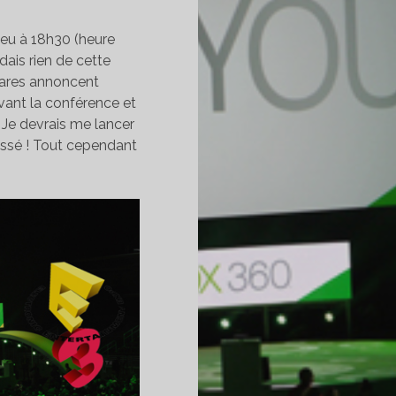
ieu à 18h30 (heure
dais rien de cette
 rares annoncent
 avant la conférence et
! Je devrais me lancer
 passé ! Tout cependant