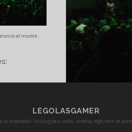
nnoncé et montré :
LAN
s:
ONFÉRENCE
ICROSOFT
11
VEC
DÉOS)
LEGOLASGAMER
t la chandelle ! Un blog jeux vidéo, cinéma, high-tech et aut