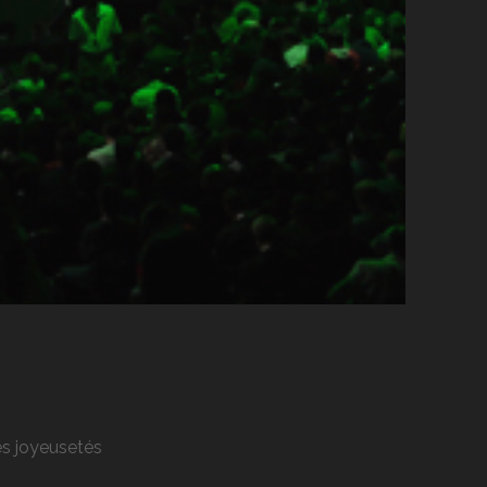
res joyeusetés