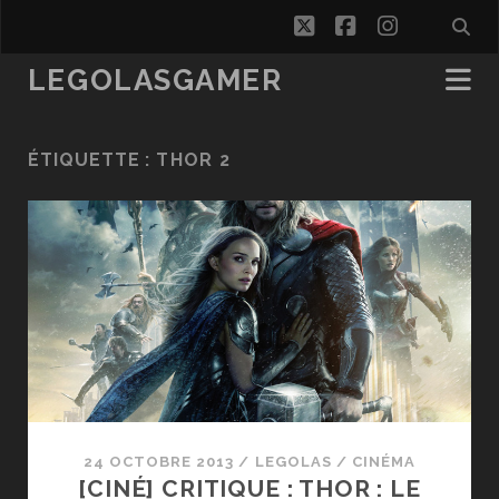
twitter
facebook
instagra
LEGOLASGAMER
ÉTIQUETTE :
THOR 2
24 OCTOBRE 2013
/
LEGOLAS
/
CINÉMA
[CINÉ] CRITIQUE : THOR : LE