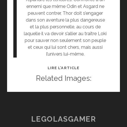
ennemi que même Odin et Asgard ne
peuvent contrer, Thor doit s’engager
dans son aventure la plus dangereuse
et la plus personnelle, au cours de
laquelle il va devoir s’allier au traître Loki
pour sauver non seulement son peuple
et ceux qui lui sont chers, mais aussi
l’univers lui-même.
[CINÉ]
LIRE L’ARTICLE
CRITIQUE
Related Images:
:
THOR
:
LE
MONDE
DES
LEGOLASGAMER
TÉNÈBRES