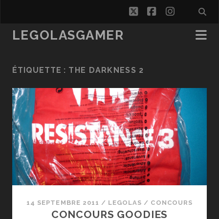
twitter
facebook
instagra
LEGOLASGAMER
ÉTIQUETTE :
THE DARKNESS 2
14 SEPTEMBRE 2011
/
LEGOLAS
/
CONCOURS
CONCOURS GOODIES