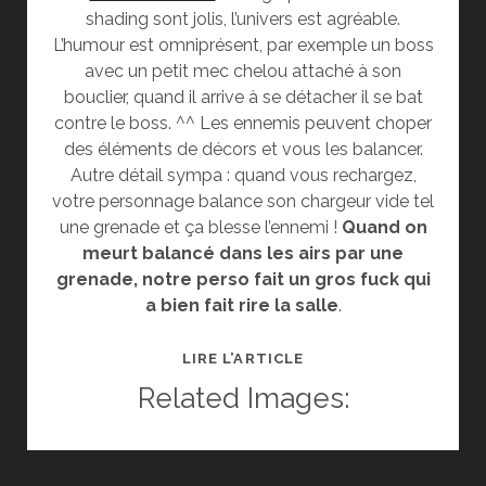
shading sont jolis, l’univers est agréable.
L’humour est omniprésent, par exemple un boss
avec un petit mec chelou attaché à son
bouclier, quand il arrive à se détacher il se bat
contre le boss. ^^ Les ennemis peuvent choper
des éléments de décors et vous les balancer.
Autre détail sympa : quand vous rechargez,
votre personnage balance son chargeur vide tel
une grenade et ça blesse l’ennemi !
Quand on
meurt balancé dans les airs par une
grenade, notre perso fait un gros fuck qui
a bien fait rire la salle
.
GAMESCOM
LIRE L’ARTICLE
2011,
Related Images:
PARTIE
2
: