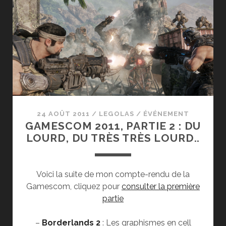
2,
THE
DARKNESS
2
ET
BORDERLAND
2
24 AOÛT 2011
/
LEGOLAS
/
ÉVÉNEMENT
GAMESCOM 2011, PARTIE 2 : DU
LOURD, DU TRÈS TRÈS LOURD..
Voici la suite de mon compte-rendu de la
Gamescom, cliquez pour
consulter la première
partie
–
Borderlands 2
: Les graphismes en cell