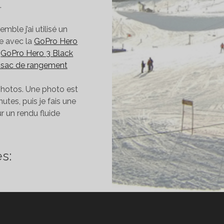
.
ble j’ai utilisé un
re avec la
GoPro Hero
:
GoPro Hero 3 Black
et sac de rangement
 photos. Une photo est
tes, puis je fais une
 un rendu fluide
ME-
PSE
s:
OPRO
ERO
ATION
LLEVAUX