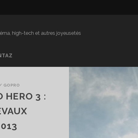
inéma, high-tech et autres joyeusetés
NTAZ
/
GOPRO
 HERO 3 :
EVAUX
2013