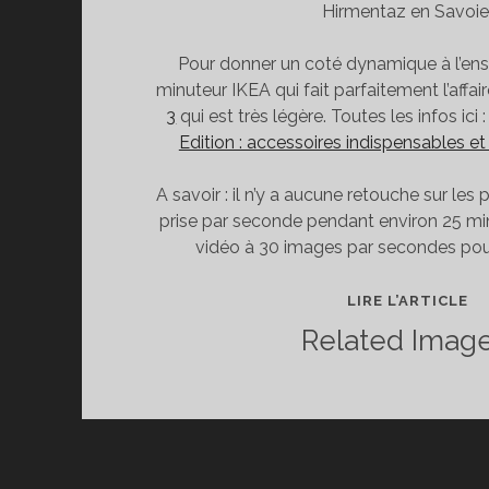
Hirmentaz en Savoie
Pour donner un coté dynamique à l’ensem
minuteur IKEA qui fait parfaitement l’affai
3
qui est très légère. Toutes les infos ici 
Edition : accessoires indispensables 
A savoir : il n’y a aucune retouche sur les
prise par seconde pendant environ 25 minu
vidéo à 30 images par secondes pour
TI
LIRE L’ARTICLE
LA
Related Image
G
H
3
:
ST
BE