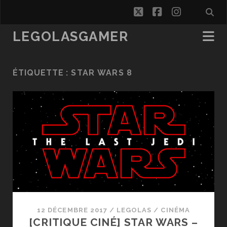
twitter
facebook
instagra
LEGOLASGAMER
ÉTIQUETTE :
STAR WARS 8
12 DÉCEMBRE 2017
/
LEGOLAS
/
CINÉMA
[CRITIQUE CINÉ] STAR WARS –