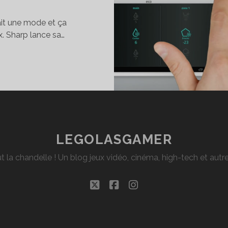
tait une mode et ça
. Sharp lance sa…
ÉSENTATION
S
ODUITS
ONNECTÉS
ARP
LEGOLASGAMER
t la chandelle ! Un blog jeux vidéo, cinéma, high-tech et aut
twitter
facebook
instagram