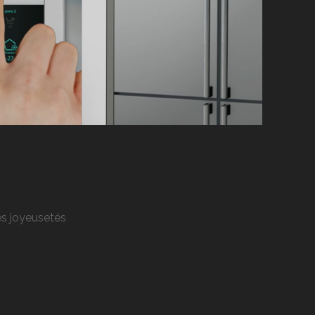
res joyeusetés