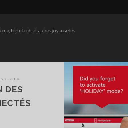
inéma, high-tech et autres joyeusetés
AS
/
GEEK
N DES
NECTÉS