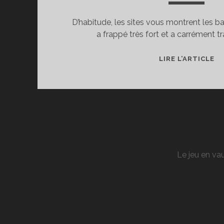
D’habitude, les sites vous montrent les b
a frappé très fort et a carrément 
PA
LIRE L’ARTICLE
G
WE
MI
Q
LE
BA
:
Le jeu en vau
LE
S
SA
R
3
!