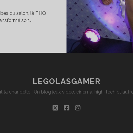
abes du salon, là THQ
transformé son…
RIS
AMES
EK,
EUX
UE
S
BES
LEGOLASGAMER
t la chandelle ! Un blog jeux vidéo, cinéma, high-tech et aut
TAND
INTS
twitter
facebook
instagram
OW