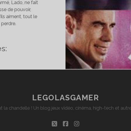
armé, Lado, ne fait
isse de pouvoir,
ils aiment, tout le
perdre.
INÉ]
ITIQUE
s:
VAGES
LEGOLASGAMER
t la chandelle ! Un blog jeux vidéo, cinéma, high-tech et aut
twitter
facebook
instagram