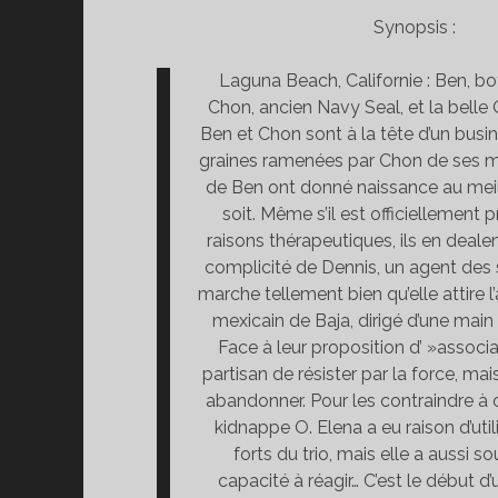
Synopsis :
Laguna Beach, Californie : Ben, b
Chon, ancien Navy Seal, et la belle
Ben et Chon sont à la tête d’un busin
graines ramenées par Chon de ses mi
de Ben ont donné naissance au meil
soit. Même s’il est officiellement 
raisons thérapeutiques, ils en deale
complicité de Dennis, un agent des s
marche tellement bien qu’elle attire l
mexicain de Baja, dirigé d’une main 
Face à leur proposition d’ »associa
partisan de résister par la force, ma
abandonner. Pour les contraindre à c
kidnappe O. Elena a eu raison d’utili
forts du trio, mais elle a aussi s
capacité à réagir… C’est le début d