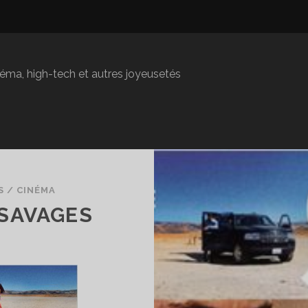
inéma, high-tech et autres joyeusetés
S
/
CINÉMA
: SAVAGES