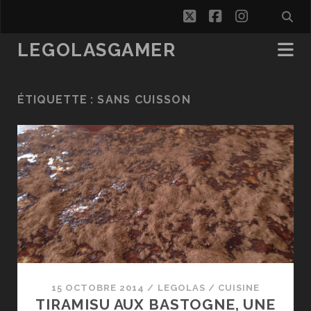
twitter
facebook
instagra
LEGOLASGAMER
ÉTIQUETTE :
SANS CUISSON
15 OCTOBRE 2014
/
LEGOLAS
/
CUISINE
TIRAMISU AUX BASTOGNE, UNE