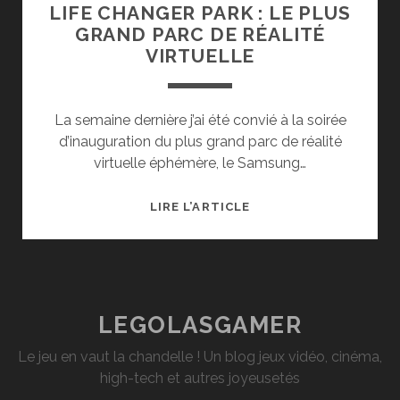
LIFE CHANGER PARK : LE PLUS
GRAND PARC DE RÉALITÉ
VIRTUELLE
La semaine dernière j’ai été convié à la soirée
d’inauguration du plus grand parc de réalité
virtuelle éphémère, le Samsung…
INAUGURATION
LIRE L’ARTICLE
DU
SAMSUNG
LIFE
CHANGER
PARK
LEGOLASGAMER
:
Le jeu en vaut la chandelle ! Un blog jeux vidéo, cinéma,
LE
high-tech et autres joyeusetés
PLUS
GRAND