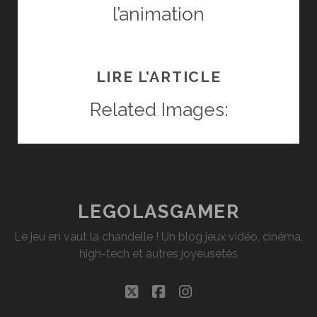
l’animation
CRITIQUE
LIRE L’ARTICLE
CARS
Related Images:
2,
DU
PIXAR
LEGOLASGAMER
À
100
Le jeu en vaut la chandelle ! Un blog jeux vidéo, cinéma,
high-tech et autres joyeusetés
À
twitter
facebook
instagram
L’HEURE