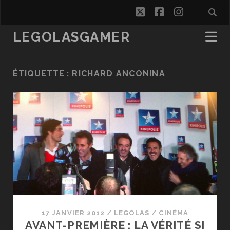
twitter
facebook
instagra
LEGOLASGAMER
ÉTIQUETTE :
RICHARD ANCONINA
17 JANVIER 2012
/
LEGOLAS
/
CINÉMA
AVANT-PREMIÈRE : LA VÉRITÉ SI