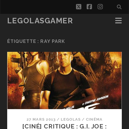
twitter
facebook
instagra
LEGOLASGAMER
ÉTIQUETTE :
RAY PARK
27 MARS 2013
/
LEGOLAS
/
CINÉMA
[CINÉ] CRITIQUE : G.I. JOE :