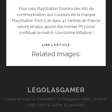
Pour cela PlayStation fournira des kits de
communication aux couleurs de la marque
PlayStation Foot 5 et dans 41 centres en France
seront en plus ajouté des bornes PS3 pour
continuer le match. Une bonne initiative !
SOIRÉE
LIRE L’ARTICLE
PS
Related Images:
FOOT
5
AVEC
DES
VRAIS
MATCHS
LEGOLASGAMER
!
Le jeu en vaut la chandelle ! Un blog jeux vidéo, cinéma,
high-tech et autres joyeusetés