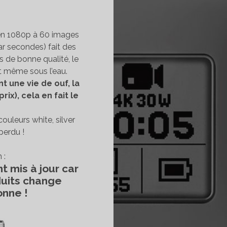
 en 1080p à 60 images
ar secondes) fait des
 de bonne qualité, le
t même sous l’eau.
t une vie de ouf, la
ix), cela en fait le
couleurs white, silver
 perdu !
 :
t mis à jour car
duits change
nne !