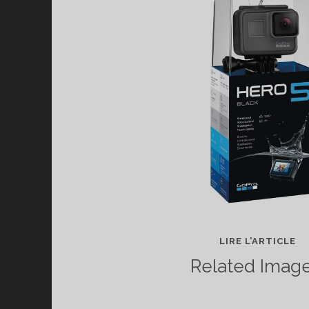
GU
LIRE L’ARTICLE
D’
Related Image
G
:
QU