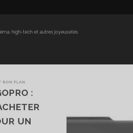
inéma, high-tech et autres joyeusetés
/
BON PLAN
GOPRO :
ACHETER
OUR UN