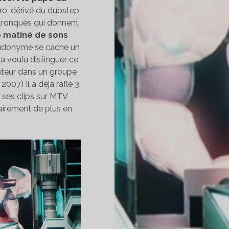
o, dérivé du dubstep
 tronqués qui donnent
ro matiné de sons
eudonyme se cache un
 a voulu distinguer ce
hanteur dans un groupe
007) Il a déjà raflé 3
ses clips sur MTV
airement de plus en