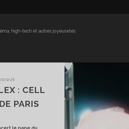
inéma, high-tech et autres joyeusetés
USIQUE
EX : CELL
DE PARIS
oncert le pape du