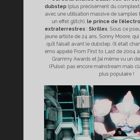
dubstep
(plus précisément du complextr
avec une utilisation massive de samples
un effet glitch),
le prince de l’élect
extraterrestres
:
Skrillex
. Sous ce ps
jeune artiste de 24 ans, Sonny Moore, qui
qu’il faisait avant le dubstep. (Il était c
émo appelé From First to Last de 2004 à 2
Grammy Awards et j’ai même vu un de 
(Pulse), pas encore mainstream mais cl
plus populaire !