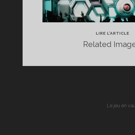
C
LIRE L’ARTICLE
DE
Related Image
SK
:
CE
S
A
ZÉ
DE
PA
Le jeu en vau