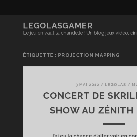
LEGOLASGAMER
Le jeu en vaut la chandelle ! Un blog jeux vidéo, c
ÉTIQUETTE :
PROJECTION MAPPING
3 MAI 2012
/
LEGOLAS
/
M
CONCERT DE SKRILL
SHOW AU ZÉNITH 
J’ai eu la chance d’aller voir en c