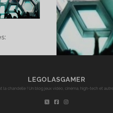
ONCERT
s:
RILLEX
LL
HOW
U
NITH
LEGOLASGAMER
RIS
t la chandelle ! Un blog jeux vidéo, cinéma, high-tech et aut
twitter
facebook
instagram