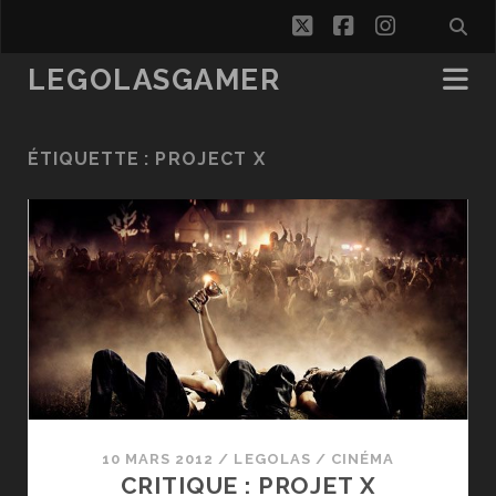
twitter
facebook
instagra
LEGOLASGAMER
ÉTIQUETTE :
PROJECT X
10 MARS 2012
/
LEGOLAS
/
CINÉMA
CRITIQUE : PROJET X