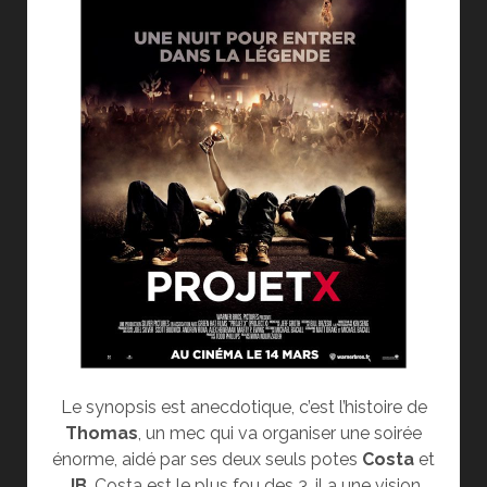
Le synopsis est anecdotique, c’est l’histoire de
Thomas
, un mec qui va organiser une soirée
énorme, aidé par ses deux seuls potes
Costa
et
JB
. Costa est le plus fou des 3, il a une vision