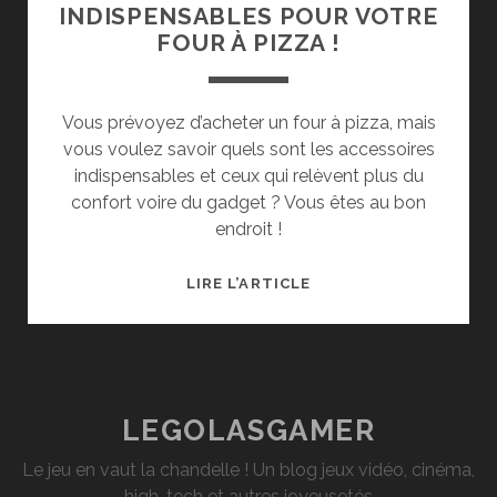
INDISPENSABLES POUR VOTRE
FOUR À PIZZA !
Vous prévoyez d’acheter un four à pizza, mais
vous voulez savoir quels sont les accessoires
indispensables et ceux qui relèvent plus du
confort voire du gadget ? Vous êtes au bon
endroit !
LES
LIRE L’ARTICLE
ACCESSOIRES
INDISPENSABLES
POUR
VOTRE
FOUR
LEGOLASGAMER
À
Le jeu en vaut la chandelle ! Un blog jeux vidéo, cinéma,
PIZZA
high-tech et autres joyeusetés
!