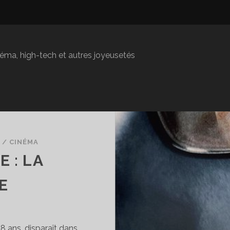
inéma, high-tech et autres joyeusetés
/
CINÉMA
E : LA
E
 8 ans, disparaît dans