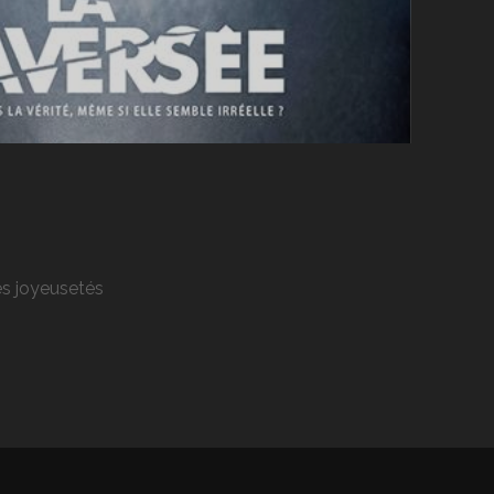
res joyeusetés