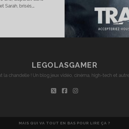
et Sarah, brisés,…
INÉ]
ITIQUE
AVERSÉE
LEGOLASGAMER
t la chandelle ! Un blog jeux vidéo, cinéma, high-tech et aut
twitter
facebook
instagram
MAIS QUI VA TOUT EN BAS POUR LIRE ÇA ?