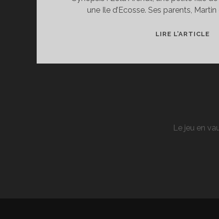
une Ile d’Ecosse. Ses parents, Martin 
[C
LIRE L’ARTICLE
CR
:
LA
TR
Le jeu en vau