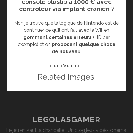
console bluslip à 1000 € avec
contrôleur via implant cranien
?
Non je trouve que la logique de Nintendo est de
continuer ce qu’il ont fait avec la Wii, en
gommant certaines erreurs
(HD par
exemple) et en
proposant quelque chose
de nouveau
.
POURQUOI
LIRE L’ARTICLE
LA
Related Images:
WII
U
VA
ÊTRE
UN
SUCCÈS
LEGOLASGAMER
Le jeu en vaut la chandelle ! Un blog jeux vidéo, cinéma,