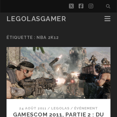
twitter
facebook
instagra
LEGOLASGAMER
ÉTIQUETTE :
NBA 2K12
24 AOÛT 2011
/
LEGOLAS
/
ÉVÉNEMENT
GAMESCOM 2011, PARTIE 2 : DU