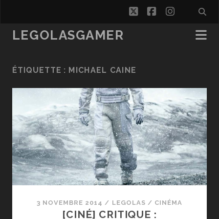
twitter
facebook
instagra
LEGOLASGAMER
ÉTIQUETTE :
MICHAEL CAINE
3 NOVEMBRE 2014
/
LEGOLAS
/
CINÉMA
[CINÉ] CRITIQUE :