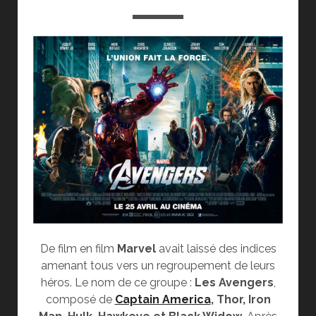
De film en film
Marvel
avait laissé des indices
amenant tous vers un regroupement de leurs
héros. Le nom de ce groupe :
Les Avengers
,
composé de
Captain America
, Thor, Iron