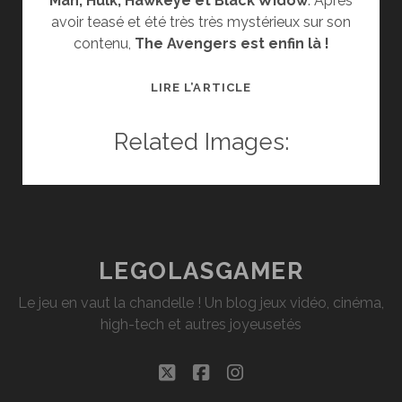
Man, Hulk, Hawkeye et Black Widow
. Après
avoir teasé et été très très mystérieux sur son
contenu,
The Avengers est enfin là !
CRITIQUE
LIRE L’ARTICLE
:
THE
Related Images:
AVENGERS
LEGOLASGAMER
Le jeu en vaut la chandelle ! Un blog jeux vidéo, cinéma,
high-tech et autres joyeusetés
twitter
facebook
instagram