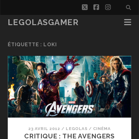
twitter
facebook
instagra
LEGOLASGAMER
ÉTIQUETTE :
LOKI
23 AVRIL 2012
/
LEGOLAS
/
CINÉMA
CRITIQUE : THE AVENGERS