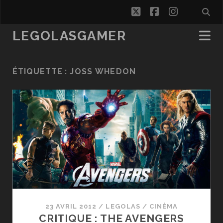
twitter
facebook
instagra
LEGOLASGAMER
ÉTIQUETTE :
JOSS WHEDON
23 AVRIL 2012
/
LEGOLAS
/
CINÉMA
CRITIQUE : THE AVENGERS