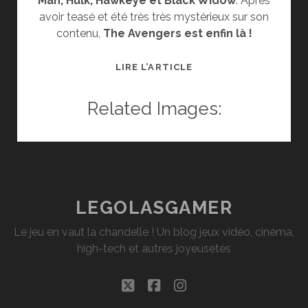
Man, Hulk, Hawkeye et Black Widow
. Après
avoir teasé et été très très mystérieux sur son
contenu,
The Avengers est enfin là !
CRITIQUE
LIRE L’ARTICLE
:
THE
Related Images:
AVENGERS
LEGOLASGAMER
Le jeu en vaut la chandelle ! Un blog jeux vidéo, cinéma,
high-tech et autres joyeusetés
twitter
facebook
instagram