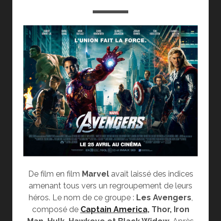
De film en film
Marvel
avait laissé des indices
amenant tous vers un regroupement de leurs
héros. Le nom de ce groupe :
Les Avengers
,
composé de
Captain America
, Thor, Iron