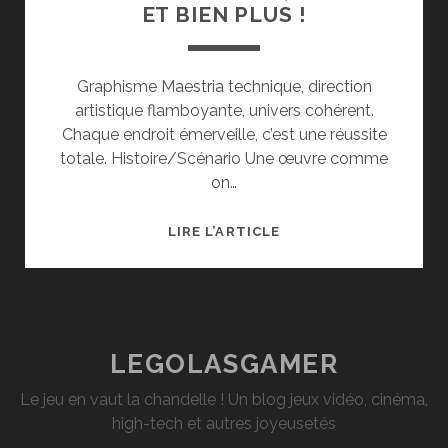
ET BIEN PLUS !
Graphisme Maestria technique, direction
artistique flamboyante, univers cohérent.
Chaque endroit émerveille, c’est une réussite
totale. Histoire/Scénario Une œuvre comme
on…
BIOSHOCK
LIRE L’ARTICLE
INFINITE,
LE
TEST
ET
BIEN
LEGOLASGAMER
PLUS
Le jeu en vaut la chandelle ! Un blog jeux vidéo, cinéma,
!
high-tech et autres joyeusetés