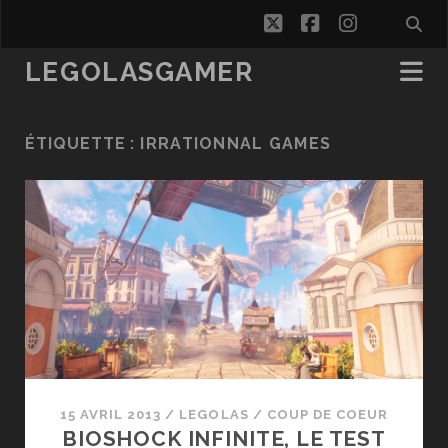
twitter
facebook
instagra
LEGOLASGAMER
ÉTIQUETTE :
IRRATIONNAL GAMES
15 AVRIL 2013
/
LEGOLAS
/
COUP DE COEUR
BIOSHOCK INFINITE, LE TEST