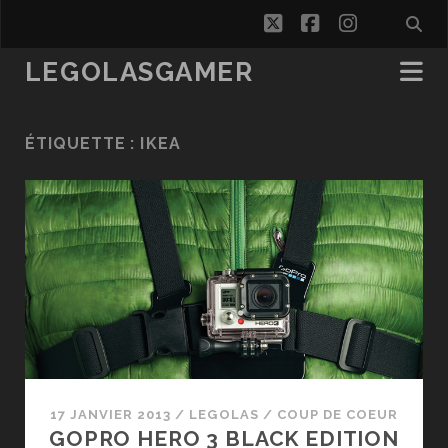
twitter
facebook
instagra
LEGOLASGAMER
ÉTIQUETTE :
IKEA
17 JANVIER 2013
/
LEGOLAS
/
COUP DE COEUR
GOPRO HERO 3 BLACK EDITION