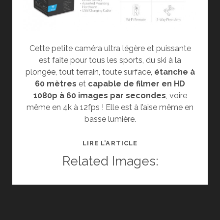
Cette petite caméra ultra légère et puissante
est faite pour tous les sports, du ski à la
plongée, tout terrain, toute surface,
étanche à
60 mètres
et
capable de filmer en HD
1080p à 60 images par secondes
, voire
même en 4k à 12fps ! Elle est à l’aise même en
basse lumière.
GOPRO
LIRE L’ARTICLE
HERO
Related Images:
3
BLACK
EDITION
:
ACCESSOIRES