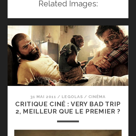
Related Images:
IL
FAUT
ALLER
VOIR
:
TUCKER
&
DALE
FIGHTENT
LE
MAL
31 MAI 2011
/
LEGOLAS
/
CINÉMA
CRITIQUE CINÉ : VERY BAD TRIP
2, MEILLEUR QUE LE PREMIER ?