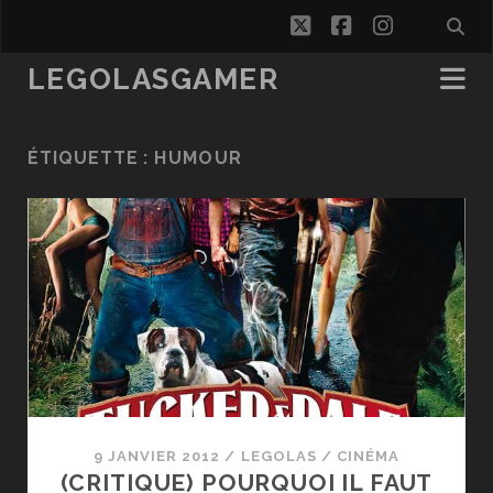
twitter
facebook
instagra
LEGOLASGAMER
ÉTIQUETTE :
HUMOUR
9 JANVIER 2012
/
LEGOLAS
/
CINÉMA
(CRITIQUE) POURQUOI IL FAUT