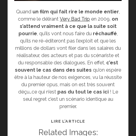
Quand
un film qui fait rire le monde entier
,
comme le délirant
Very Bad Trip
en 2009,
on
s’attend vraiment à ce que la suite soit
pourrie
, qu’ils vont nous faire du
réchauffé
,
qu’ils ne ré-éditeront pas l’exploit et que les
millions de dollars vont filer dans les salaires du
réalisateur, des acteurs et pas du scénariste et
du responsable des dialogues. En effet,
c’est
souvent le cas dans des suites
qu’on espère
être à la hauteur de nos exigences, vu la réussite
du premier opus, mais on est très souvent
déçu…ce qui n’est
pas du tout le cas ici
! Le
seul regret c’est un scénario identique au
premier.
CRITIQUE
LIRE L’ARTICLE
CINÉ
Related Images:
: