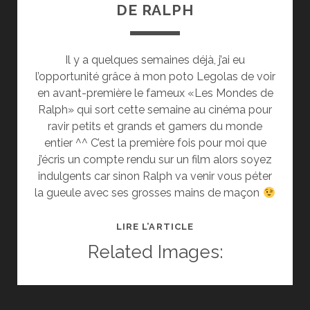
DE RALPH
Il y a quelques semaines déjà, j’ai eu
l’opportunité grâce à mon poto Legolas de voir
en avant-première le fameux «Les Mondes de
Ralph» qui sort cette semaine au cinéma pour
ravir petits et grands et gamers du monde
entier ^^ C’est la première fois pour moi que
j’écris un compte rendu sur un film alors soyez
indulgents car sinon Ralph va venir vous péter
la gueule avec ses grosses mains de maçon
[CINÉ]
LIRE L’ARTICLE
CRITIQUE
Related Images:
:
LES
MONDES
DE