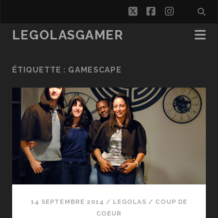
twitter
facebook
instagra
LEGOLASGAMER
ÉTIQUETTE :
GAMESCAPE
14 SEPTEMBRE 2014
/
LEGOLAS
/
COUP DE
COEUR