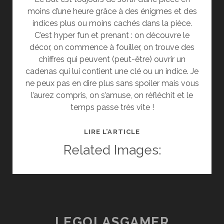
moins d’une heure grâce à des énigmes et des
indices plus ou moins cachés dans la pièce.
C’est hyper fun et prenant : on découvre le
décor, on commence à fouiller, on trouve des
chiffres qui peuvent (peut-être) ouvrir un
cadenas qui lui contient une clé ou un indice. Je
ne peux pas en dire plus sans spoiler mais vous
l’aurez compris, on s’amuse, on réfléchit et le
temps passe très vite !
[SORTIES]
LIRE L’ARTICLE
GAMESCAPE,
Related Images:
UN
NOUVEAU
LIVE
ESCAPE
GAME
OU
LEGOLASGAMER