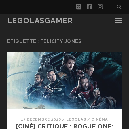
twitter
facebook
instagra
LEGOLASGAMER
ÉTIQUETTE :
FELICITY JONES
13 DÉCEMBRE 2016
/
LEGOLAS
/
CINÉMA
[CINÉ] CRITIQUE : ROGUE ONE: