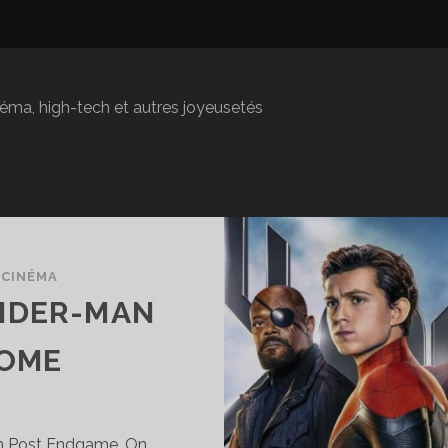
inéma, high-tech et autres joyeusetés
/
CINÉMA
PIDER-MAN
HOME
film Post Endgame. On