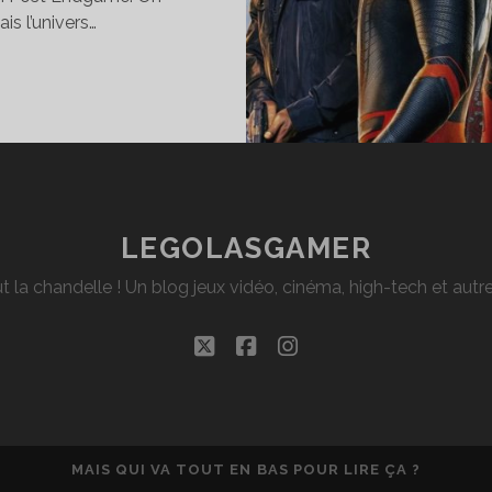
ais l’univers…
RITIQUE
NÉ]
IDER-
AN
R
ROM
LEGOLASGAMER
OME
t la chandelle ! Un blog jeux vidéo, cinéma, high-tech et aut
twitter
facebook
instagram
MAIS QUI VA TOUT EN BAS POUR LIRE ÇA ?