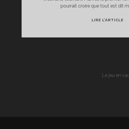
pourrait croire que tout est dit m
[C
LIRE L’ARTICLE
CI
SP
M
:
FA
F
H
Le jeu en vau