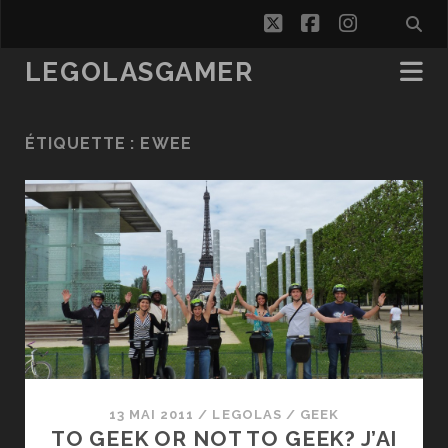
twitter
facebook
instagra
LEGOLASGAMER
ÉTIQUETTE :
EWEE
13 MAI 2011
/
LEGOLAS
/
GEEK
TO GEEK OR NOT TO GEEK? J’AI