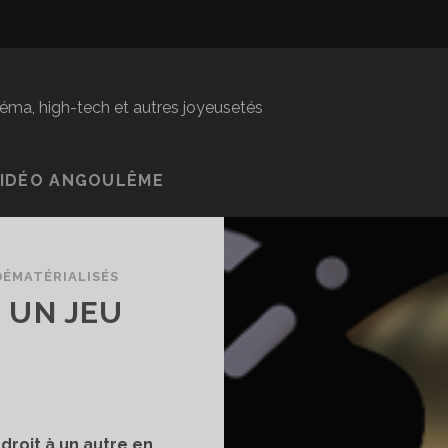
inéma, high-tech et autres joyeusetés
VIDÉO ANGOULÊME
DÉMATÉRIALISÉS
 UN JEU
ndroit à un autre en