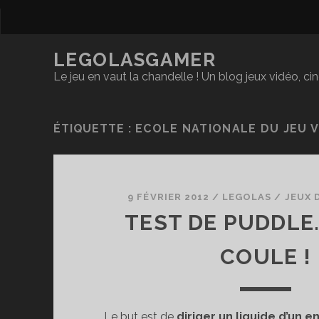
LEGOLASGAMER
Le jeu en vaut la chandelle ! Un blog jeux vidéo, c
ÉTIQUETTE :
ECOLE NATIONALE DU JEU 
9 FÉVRIER 2012
/
LEGOLAS
/
JEUX 
TEST DE PUDDLE.
COULE !
Le but est de
diriger un liquide d’un e