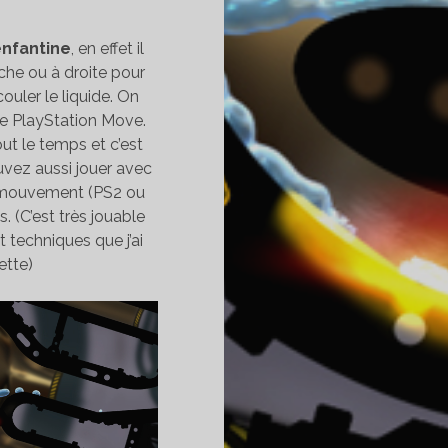
enfantine
, en effet il
che ou à droite pour
couler le liquide. On
le PlayStation Move.
out le temps et c’est
vez aussi jouer avec
 mouvement (PS2 ou
 (C’est très jouable
t techniques que j’ai
ette)