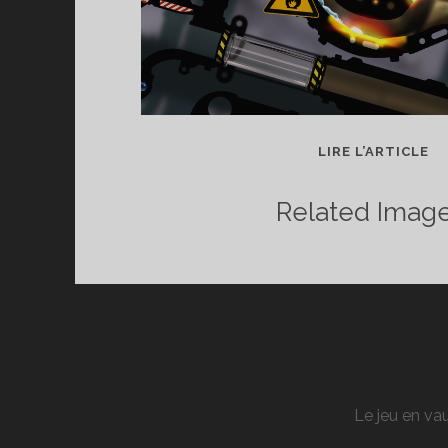
T
LIRE L’ARTICLE
DE
PU
Related Image
U
JE
C
!
Le jeu en vau