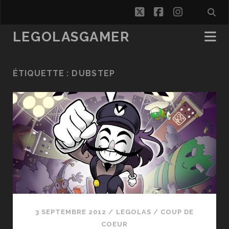
twitter
facebook
instagra
LEGOLASGAMER
ÉTIQUETTE :
DUBSTEP
3 SEPTEMBRE 2012
/
LEGOLAS
/
COUP DE
COEUR