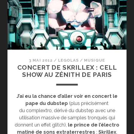
3 MAI 2012
/
LEGOLAS
/
MUSIQUE
CONCERT DE SKRILLEX : CELL
SHOW AU ZÉNITH DE PARIS
J’ai eu la chance d’aller voir en concert le
pape du dubstep
(plus précisément
du complextro, dérivé du dubstep avec une
utilisation massive de samples tronqués qui
donnent un effet glitch),
le prince de l’électro
matiné de sons extraterrestres
:
Skrillex
.