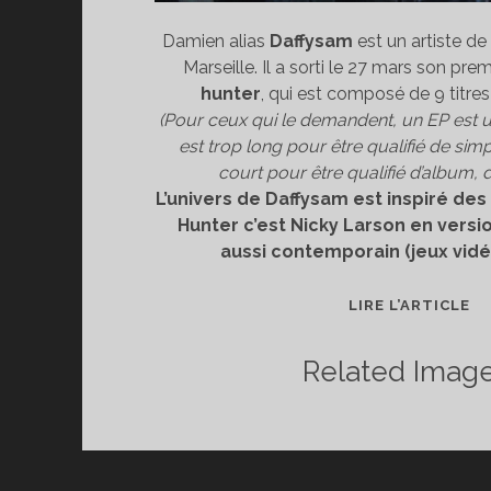
Damien alias
Daffysam
est un artiste de
Marseille. Il a sorti le 27 mars son prem
hunter
, qui est composé de 9 titres
(Pour ceux qui le demandent, un EP est 
est trop long pour être qualifié de sim
court pour être qualifié d’album, d
L’univers de Daffysam est inspiré des
Hunter c’est Nicky Larson en versio
aussi contemporain (jeux vidé
[D
LIRE L’ARTICLE
MU
DA
Related Image
:
CI
H