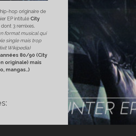
 hip-hop originaire de
ier EP intitulé
City
 dont 3 remixes.
un format musical qui
ple single mais trop
ixit Wikipedia)
 années 80/90 (City
n originale) mais
o, mangas..)
ÉCOUVERTE
SICALE]
FFYSAM
s:
TY
UNTER