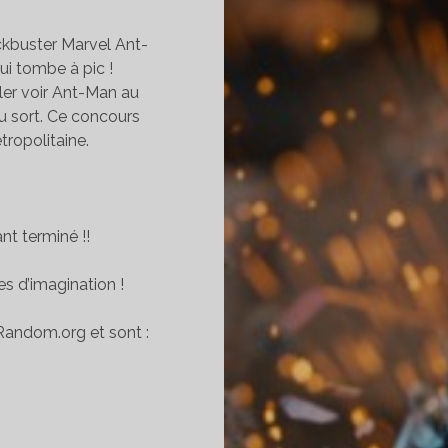
ckbuster Marvel Ant-
qui tombe à pic !
ller voir Ant-Man au
au sort. Ce concours
tropolitaine.
nt terminé !!
s d’imagination !
 Random.org et sont :