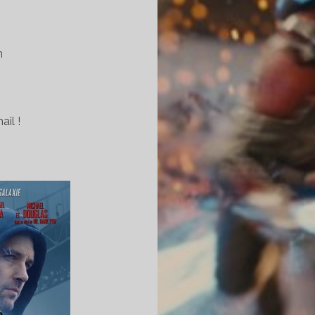
n
il !