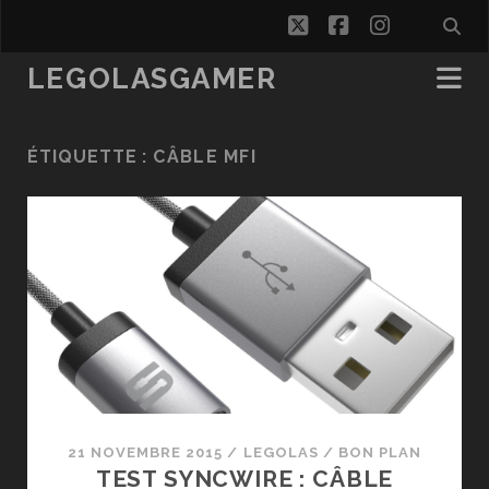
twitter
facebook
instagra
LEGOLASGAMER
ÉTIQUETTE :
CÂBLE MFI
21 NOVEMBRE 2015
/
LEGOLAS
/
BON PLAN
TEST SYNCWIRE : CÂBLE