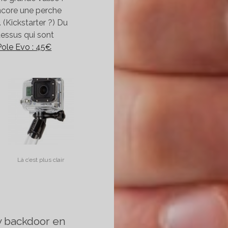
encore une perche
 (Kickstarter ?) Du
dessus qui sont
ole Evo : 45€
Là c’est plus clair
ty backdoor en