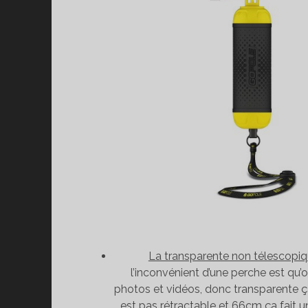
La transparente non télescopi
l’inconvénient d’une perche est qu’on
photos et vidéos, donc transparente ça 
est pas rétractable et 66cm ça fait u