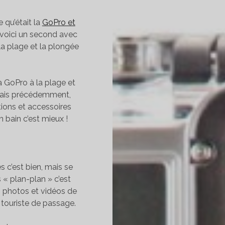
e qu’était la
GoPro et
 voici un second avec
 la plage et la plongée
a GoPro à la plage et
quais précédemment,
ations et accessoires
 bain c’est mieux !
s c’est bien, mais se
 « plan-plan » c’est
 photos et vidéos de
n touriste de passage.