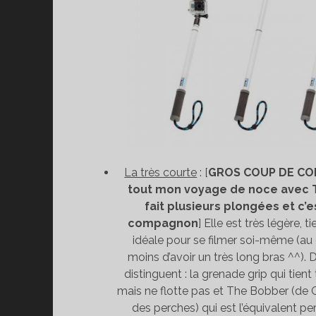
La très courte
: [
GROS COUP DE COE
tout mon voyage de noce avec Th
fait plusieurs plongées et c’es
compagnon
] Elle est très légère, t
idéale pour se filmer soi-même (au d
moins d’avoir un très long bras ^^).
distinguent : la grenade grip qui tient
mais ne flotte pas et The Bobber (de G
des perches) qui est l’équivalent pe