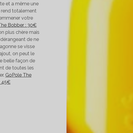
lotte et a même une
a rend totalement
 emmener votre
The Bobber : 30€
sion plus chère mais
s dérangeant de ne
dragonne se visse
jout, on peut le
ne belle façon de
nt de toutes les
er.
GoPole The
: 45€