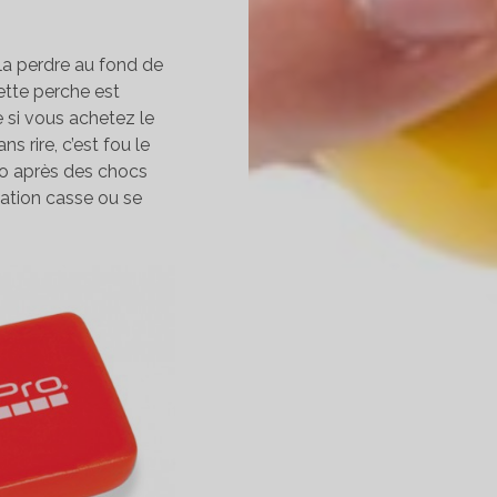
 la perdre au fond de
ette perche est
e si vous achetez le
s rire, c’est fou le
o après des chocs
xation casse ou se