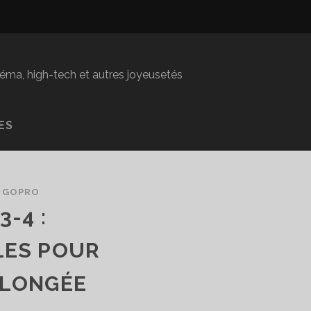
inéma, high-tech et autres joyeusetés
ES
/
GOPRO
-4 :
LES POUR
PLONGÉE