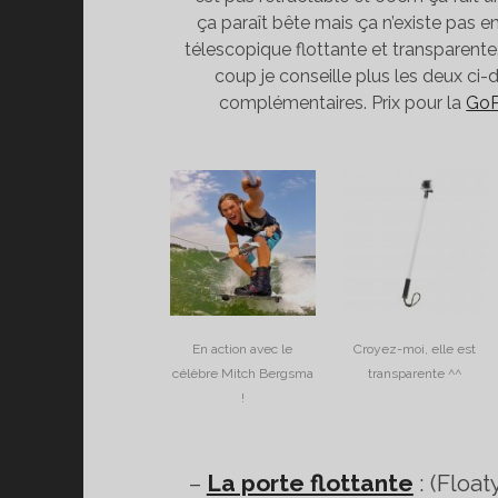
ça paraît bête mais ça n’existe pas 
télescopique flottante et transparente.
coup je conseille plus les deux ci-
complémentaires. Prix pour la
GoP
En action avec le
Croyez-moi, elle est
célèbre Mitch Bergsma
transparente ^^
!
–
La porte flottante
: (Floa