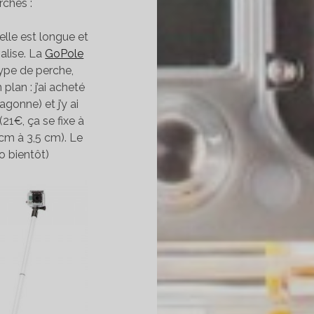
rches :
 elle est longue et
valise. La
GoPole
 type de perche,
lan : j’ai acheté
gonne) et j’y ai
21€, ça se fixe à
cm à 3,5 cm). Le
o bientôt)