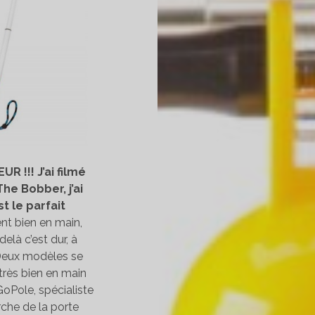
UR !!!
J’ai filmé
e Bobber, j’ai
t le parfait
ient bien en main,
elà c’est dur, à
 Deux modèles se
 très bien en main
oPole, spécialiste
rche de la porte