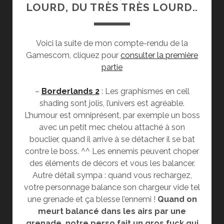
LOURD, DU TRÈS TRÈS LOURD..
Voici la suite de mon compte-rendu de la
Gamescom, cliquez pour
consulter la première
partie
–
Borderlands 2
: Les graphismes en cell
shading sont jolis, l’univers est agréable.
L’humour est omniprésent, par exemple un boss
avec un petit mec chelou attaché à son
bouclier, quand il arrive à se détacher il se bat
contre le boss. ^^ Les ennemis peuvent choper
des éléments de décors et vous les balancer.
Autre détail sympa : quand vous rechargez,
votre personnage balance son chargeur vide tel
une grenade et ça blesse l’ennemi !
Quand on
meurt balancé dans les airs par une
grenade, notre perso fait un gros fuck qui