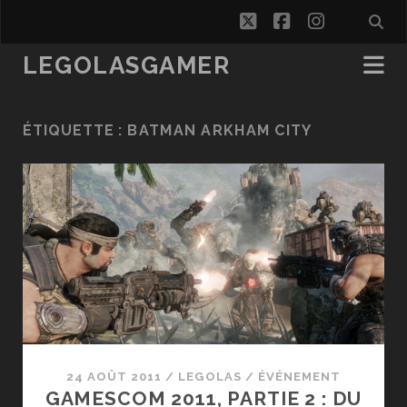
twitter
facebook
instagra
LEGOLASGAMER
ÉTIQUETTE :
BATMAN ARKHAM CITY
24 AOÛT 2011
/
LEGOLAS
/
ÉVÉNEMENT
GAMESCOM 2011, PARTIE 2 : DU