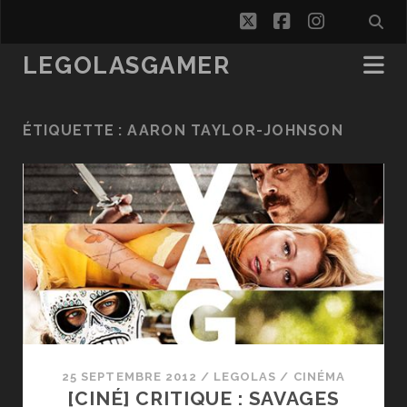
twitter
facebook
instagra
LEGOLASGAMER
ÉTIQUETTE :
AARON TAYLOR-JOHNSON
25 SEPTEMBRE 2012
/
LEGOLAS
/
CINÉMA
[CINÉ] CRITIQUE : SAVAGES